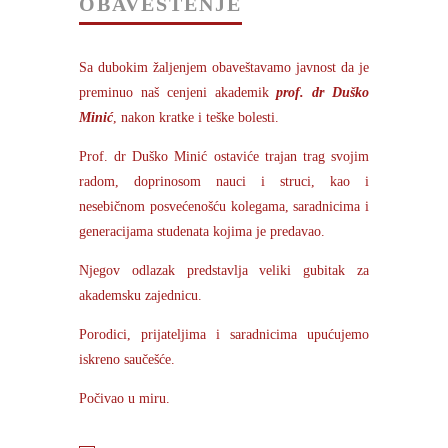
OBAVEŠTENJE
Sa dubokim žaljenjem obaveštavamo javnost da je
preminuo naš cenjeni akademik
prof. dr Duško
Minić
, nakon kratke i teške bolesti.
Prof. dr Duško Minić ostaviće trajan trag svojim
radom, doprinosom nauci i struci, kao i
nesebičnom posvećenošću kolegama, saradnicima i
generacijama studenata kojima je predavao.
Njegov odlazak predstavlja veliki gubitak za
akademsku zajednicu.
Porodici, prijateljima i saradnicima upućujemo
iskreno saučešće.
Počivao u miru.