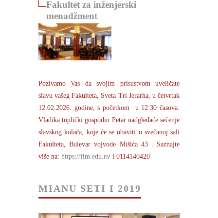
Fakultet za inženjerski
menadžment
Pozivamo Vas da svojim prisustvom uveličate
slavu vašeg Fakulteta, Sveta Tri Jerarha, u četvrtak
12.02.2026. godine, s početkom u 12:30 časova.
Vladika toplički gospodin Petar nadgledaće sečenje
slavskog kolača, koje će se obaviti u svečanoj sali
Fakulteta, Bulevar vojvode Mišića 43 . Saznajte
više na:
https://fim.edu.rs
/ i 0114140420
MIANU SETI I 2019