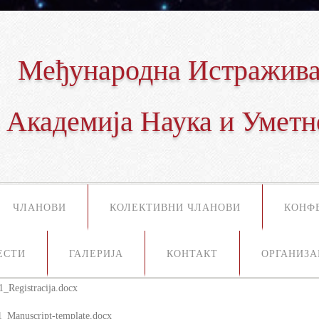
Међународна Истражива
Академија Наука и Уметн
ЧЛАНОВИ
КОЛЕКТИВНИ ЧЛАНОВИ
КОНФ
ЕСТИ
ГАЛЕРИЈА
КОНТАКТ
ОРГАНИЗА
1_Registracija.docx
1_Manuscript-template.docx