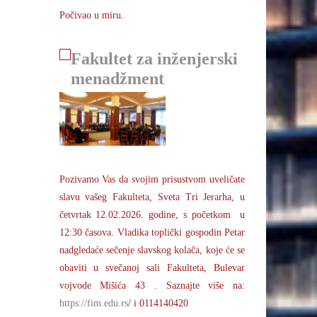
Počivao u miru.
Fakultet za inženjerski
menadžment
Pozivamo Vas da svojim prisustvom uveličate
slavu vašeg Fakulteta, Sveta Tri Jerarha, u
četvrtak 12.02.2026. godine, s početkom u
12:30 časova. Vladika toplički gospodin Petar
nadgledaće sečenje slavskog kolača, koje će se
obaviti u svečanoj sali Fakulteta, Bulevar
vojvode Mišića 43 . Saznajte više na:
https://fim.edu.rs
/ i 0114140420