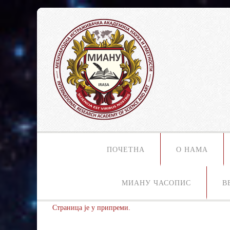
ПОЧЕТНА
О НАМА
МИАНУ ЧАСОПИС
В
Страница је у припреми.