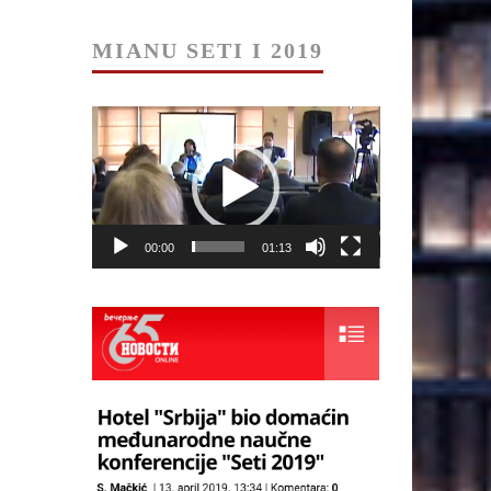
MIANU SETI I 2019
Прегледач
видео
записа
00:00
01:13