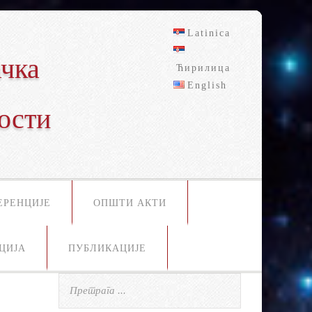
Latinica
чка
Ћирилица
English
ости
ЕРЕНЦИЈЕ
ОПШТИ АКТИ
ЦИЈА
ПУБЛИКАЦИЈЕ