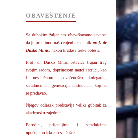
OBAVEŠTENJE
Sa dubokim žaljenjem obaveštavamo javnost
da je preminuo naš cenjeni akademik
prof. dr
Duško Minić
, nakon kratke i teške bolesti.
Prof. dr Duško Minić ostaviće trajan trag
svojim radom, doprinosom nauci i struci, kao
i nesebičnom posvećenošću kolegama,
saradnicima i generacijama studenata kojima
je predavao.
Njegov odlazak predstavlja veliki gubitak za
akademsku zajednicu.
Porodici, prijateljima i saradnicima
upućujemo iskreno saučešće.